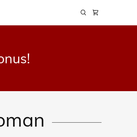
onus!
roman