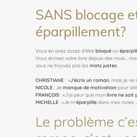
SANS blocage e
éparpillement?
Vous en avez assez d'être
bloqué
ou
éparpil
Vous écrivez votre livre depuis des mois... ma
vous ne trouvez pas les
mots justes
.
CHRISTIANE
: «
J'écris un roman
, mais je ne
NICOLE
: Je
manque de motivation
pour alle
FRANÇOIS
: «J'ai peur que mon
livre ne soit
MICHELLE
: «Je m'
éparpille
dans mes notes. 
Le problème c’es